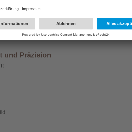
n bestehender Treppen entwickeln wir individuelle
estehender Architektur verbinden.
begleitet Sie Dasch Metalldesign von der ersten Idee bi
nd persönlich.
t und Präzision
f:
ild