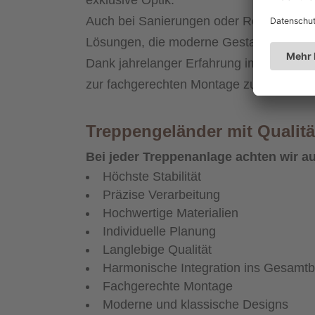
exklusive Optik.
Auch bei Sanierungen oder Renovierunge
Lösungen, die moderne Gestaltung mit b
Dank jahrelanger Erfahrung im Metallbau 
zur fachgerechten Montage zuverlässig u
Treppengeländer mit Qualitä
Bei jeder Treppenanlage achten wir au
Höchste Stabilität
Präzise Verarbeitung
Hochwertige Materialien
Individuelle Planung
Langlebige Qualität
Harmonische Integration ins Gesamtb
Fachgerechte Montage
Moderne und klassische Designs