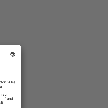
l
er
e