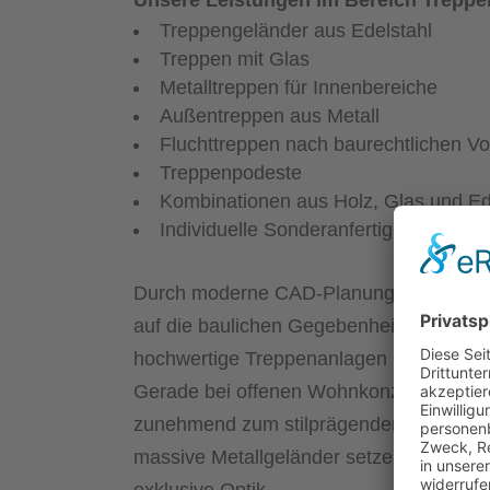
Unsere Leistungen im Bereich Trepp
Treppengeländer aus Edelstahl
Treppen mit Glas
Metalltreppen für Innenbereiche
Außentreppen aus Metall
Fluchttreppen nach baurechtlichen Vo
Treppenpodeste
Kombinationen aus Holz, Glas und Ed
Individuelle Sonderanfertigungen
Durch moderne CAD-Planung können Konst
auf die baulichen Gegebenheiten abgest
hochwertige Treppenanlagen mit maximal
Gerade bei offenen Wohnkonzepten ode
zunehmend zum stilprägenden Designelem
massive Metallgeländer setzen gezielte