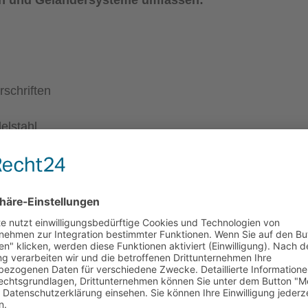
en und Geländersysteme umfassen:
rschriften
elstahl
ruktionen bereits im Vorfeld exakt geplant und optima
immt werden. Dadurch entstehen langlebige und
er Präzision.
r modernen Neubauten werden Treppengeländer
ent. Glasflächen, filigrane Edelstahlkonstruktionen od
 Akzente und verleihen Innen- sowie Außenbereichen ein