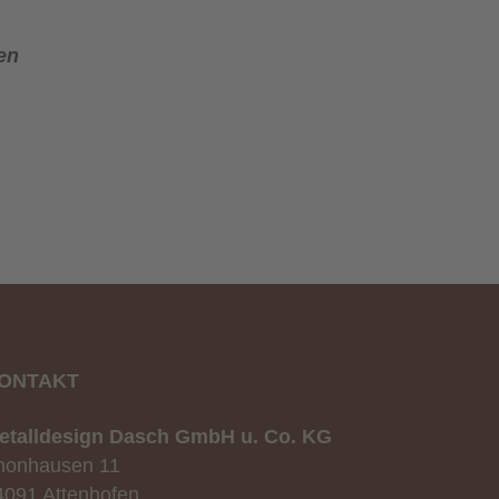
en
ONTAKT
etalldesign Dasch GmbH u. Co. KG
honhausen 11
4091 Attenhofen